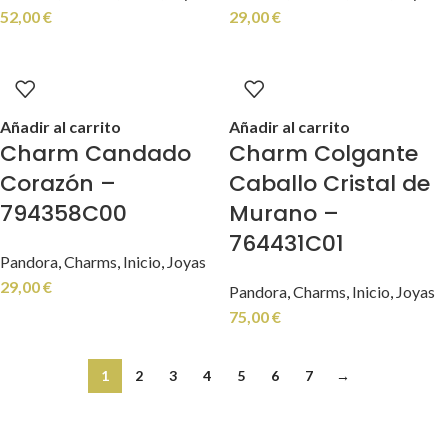
52,00
€
29,00
€
Añadir al carrito
Añadir al carrito
Charm Candado
Charm Colgante
Corazón –
Caballo Cristal de
794358C00
Murano –
764431C01
Pandora
,
Charms
,
Inicio
,
Joyas
29,00
€
Pandora
,
Charms
,
Inicio
,
Joyas
75,00
€
1
2
3
4
5
6
7
→