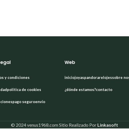
Legal
Web
os y condiciones
inicio
joyas
pandora
relojes
sobre no
idad
política de cookies
¿dónde estamos?
contacto
uciones
pago seguro
envío
© 2024 venus1968.com Sitio Realizado Por
Linkasoft