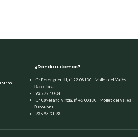
¿Dónde estamos?
C/ Berenguer III, nº 22 08100 - Mollet del Vallès
sotros
Barcelona
935 79 10 04
C/ Cayetano Vinzia, nº 45 08100 - Mollet del Vallès
Barcelona
935 93 31 98