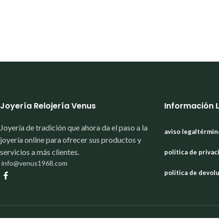
Joyería Relojería Venus
Información 
Joyería de tradición que ahora da el paso a la
aviso legal
términ
joyería online para ofrecer sus productos y
servicios a más clientes.
política de privac
info@venus1968.com
política de devol