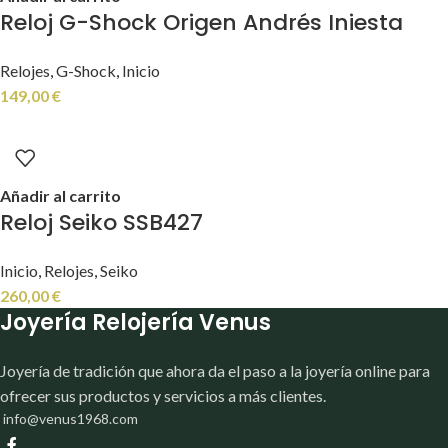
Reloj G-Shock Origen Andrés Iniesta
Relojes
,
G-Shock
,
Inicio
149,00
€
Añadir al carrito
Reloj Seiko SSB427
Inicio
,
Relojes
,
Seiko
260,00
€
Joyería Relojería Venus
Joyería de tradición que ahora da el paso a la joyería online para
ofrecer sus productos y servicios a más clientes.
info@venus1968.com